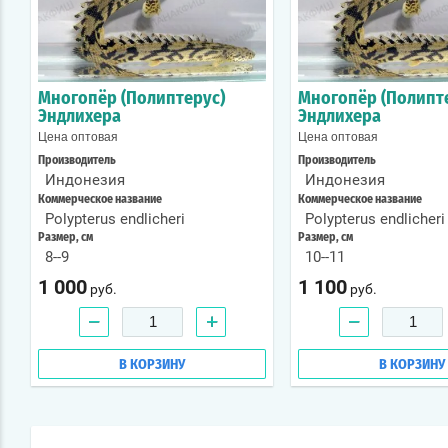
Многопёр (Полиптерус)
Многопёр (Полипт
Эндлихера
Эндлихера
Цена оптовая
Цена оптовая
Производитель
Производитель
Индонезия
Индонезия
Коммерческое название
Коммерческое название
Polypterus endlicheri
Polypterus endlicheri
Размер, см
Размер, см
8--9
10--11
1 000
1 100
руб.
руб.
−
+
−
В КОРЗИНУ
В КОРЗИНУ