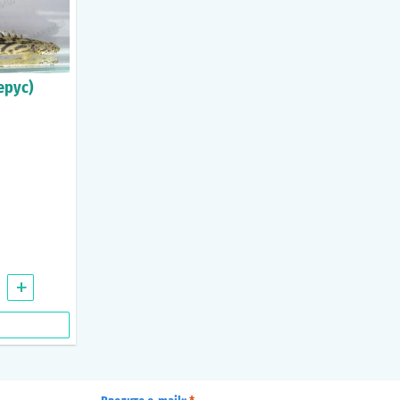
ерус)
+