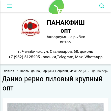
Вход в кабинет
ПАНАКФИШ
опт
Аквариумные рыбки
оптом
г. Челябинск, ул. Сталеваров, 68, цоколь
+7 (952) 5125205 - звонки,Telegram, Max, WhatsApp
Главная
/
Карпы, Данио, Барбусы, Пецилии, Меченосцы
/
Данио рерио 
Данио рерио лиловый крупный
опт