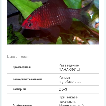
Цена оптовая
Разведение
Производитель
ПАНАКФИШ
Puntius
Коммерческое название
nigrofasciatus
2,5--3
Размер, см
При заказе
пакетами.
Минимальный
Особые условия